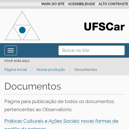
MAPA DO SITE
ACESSIBILIDADE
ALTO CONTRASTE
N
Busca
Toggle navigation
a
Busca Avançada…
Você está aqui:
v
Página Inicial
Nossa produção
Documentos
e
g
Documentos
a
ç
Página para publicação de todos os documentos
ã
pertencentes ao Observatório.
o
Práticas Culturais e Ações Sociais: novas formas de